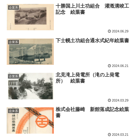
十勝国上川土功組合 灌漑溝竣工
企業系
記念 絵葉書
2024.06.29
下士幌土功組合通水式紀年絵葉書
企業系
2024.06.21
北見滝上発電所（滝の上発電
企業系
所） 絵葉書
2024.03.29
株式会社藤崎 新館落成記念絵葉
企業系
書
2024.03.21