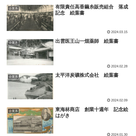
有限責任高香繭糸販売組合 落成
企業系
記念 絵葉書
2024.03.15
出雲医王山一畑薬師 絵葉書
企業系
2024.02.28
太平洋炭礦株式会社 絵葉書
企業系
2024.02.09
東海林商店 創業十週年 記念絵
企業系
はがき
2024.01.30