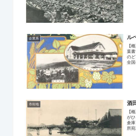
ル
企業系
【概
葉書
のど
全国
酒
市街地
【概
がひ
倉庫
所宛