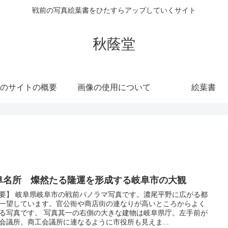
戦前の写真絵葉書をひたすらアップしていくサイト
秋蔭堂
のサイトの概要
画像の使用について
絵葉書
阜名所 燦然たる隆運を形成する岐阜市の大観
要】 岐阜県岐阜市の戦前パノラマ写真です。濃尾平野に広がる都
一望しています。官公衙や商店街の連なりが高いところからよく
る写真です。 写真其一の右側の大きな建物は岐阜県庁。左手前が
会議所。商工会議所に連なるように市役所も見えま...