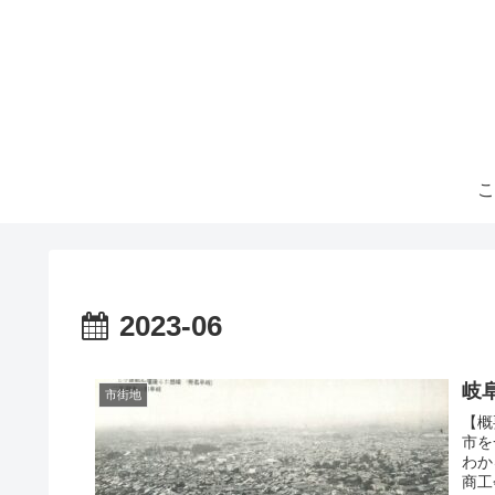
こ
2023-06
岐
市街地
【概
市を
わか
商工