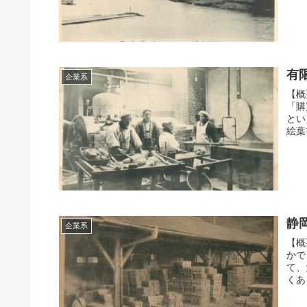
有
企業系
【概
「購
とい
絵葉
静
企業系
【概
かで
て、
くあ