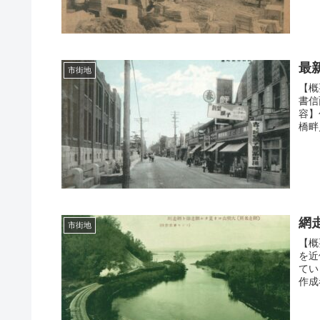
最
市街地
【概
書信
容】
橋畔
網
市街地
【概
を近
てい
作成