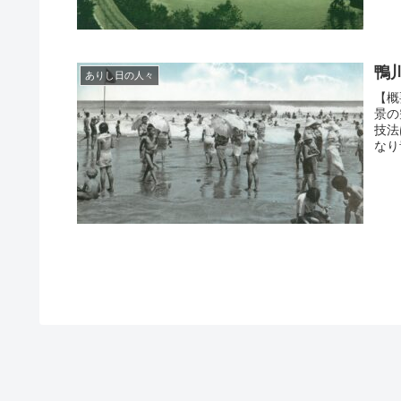
鴨
ありし日の人々
【概
景の
技法
なり