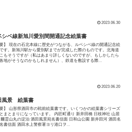
2023.06.30
ベシベ線新旭川愛別間開通記念絵葉書
要】 現在の石北本線に歴史がつながる、ルベシベ線の開通記念絵
です。新旭川駅から愛別駅までが完成した際のものです。北海道
こもそうですが（私はあまり詳しくないのですが、もしかしたら
各地がそうなのかもしれません）、鉄道を敷設する際...
2023.06.20
田風景 絵葉書
要】 山形県酒田市の戦前絵葉書です。いくつかの絵葉書シリーズ
とまとまりになっています。 内匠町通り 新井田橋 日枝神社 山居
 爾霊山丸の淀泊 酒田風景宛名書信面 日和山公園 新井田河 酒田名
名書信面 酒田水上警察署ヨリ港口ヲ...