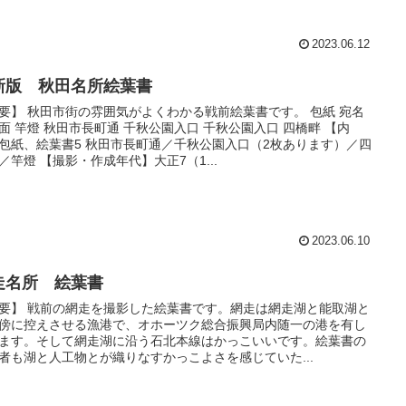
2023.06.12
新版 秋田名所絵葉書
要】 秋田市街の雰囲気がよくわかる戦前絵葉書です。 包紙 宛名
面 竿燈 秋田市長町通 千秋公園入口 千秋公園入口 四橋畔 【内
包紙、絵葉書5 秋田市長町通／千秋公園入口（2枚あります）／四
／竿燈 【撮影・作成年代】大正7（1...
2023.06.10
走名所 絵葉書
要】 戦前の網走を撮影した絵葉書です。網走は網走湖と能取湖と
傍に控えさせる漁港で、オホーツク総合振興局内随一の港を有し
ます。そして網走湖に沿う石北本線はかっこいいです。絵葉書の
者も湖と人工物とが織りなすかっこよさを感じていた...