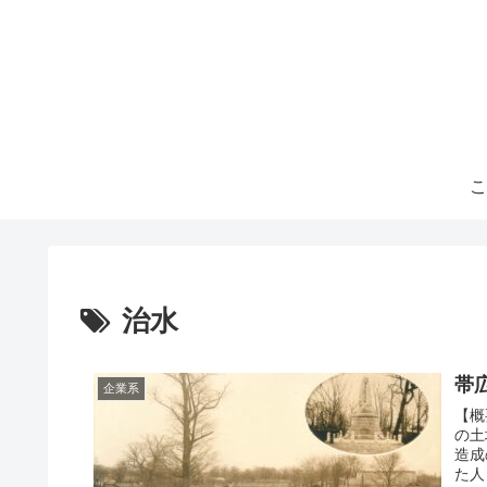
こ
治水
帯
企業系
【概
の土
造成
た人