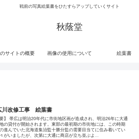
戦前の写真絵葉書をひたすらアップしていくサイト
秋蔭堂
のサイトの概要
画像の使用について
絵葉書
広川改修工事 絵葉書
要】 帯広は明治20年代に市街地区画が造成され、明治26年に大通
地の貸付が開始されます。東部の最初期の市街地には、この時期
の進んでいた北海道集治監十勝分監の需要目当てに住み着いてい
々がいましたが、次第に大通に商店が立ち並ぶよ...