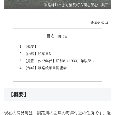
釧路岬灯台より浦見町方面を望む 其三
2024.07.15
目次
【概要】
【内容】絵葉書3
【撮影・作成年代】昭和8（1933）年以降～
【作成】釧路絵葉書同盟会
【概要】
現在の浦見町は、釧路川の左岸の海岸付近の住所です。近