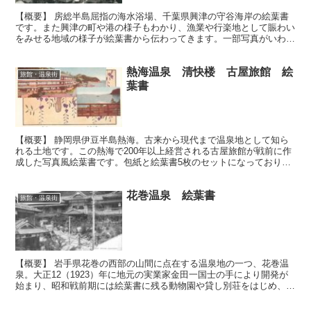
【概要】 房総半島屈指の海水浴場、千葉県興津の守谷海岸の絵葉書
です。また興津の町や港の様子もわかり、漁業や行楽地として賑わい
をみせる地域の様子が絵葉書から伝わってきます。一部写真がいわゆ
る「センシブル」な気がしますが当時の表現を尊重しそのま...
熱海温泉 清快楼 古屋旅館 絵
旅館・温泉街
葉書
【概要】 静岡県伊豆半島熱海。古来から現代まで温泉地として知ら
れる土地です。この熱海で200年以上経営される古屋旅館が戦前に作
成した写真風絵葉書です。包紙と絵葉書5枚のセットになっており、
写真をもとに彩色したものと考えられます。 古屋旅館の...
花巻温泉 絵葉書
旅館・温泉街
【概要】 岩手県花巻の西部の山間に点在する温泉地の一つ、花巻温
泉。大正12（1923）年に地元の実業家金田一国士の手により開発が
始まり、昭和戦前期には絵葉書に残る動物園や貸し別荘をはじめ、テ
ニスコートやスキー場・プール・公会堂などが出揃い、...