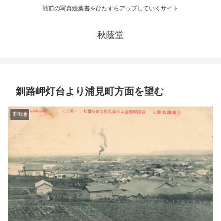
戦前の写真絵葉書をひたすらアップしていくサイト
秋蔭堂
釧路岬灯台より浦見町方面を望む
市街地