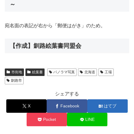
～
宛名面の表記が右から「郵便はがき」のため。
【作成】釧路絵葉書同盟会
市街地
絵葉書
パノラマ写真
北海道
工場
釧路市
シェアする
X
Facebook
はてブ
Pocket
LINE