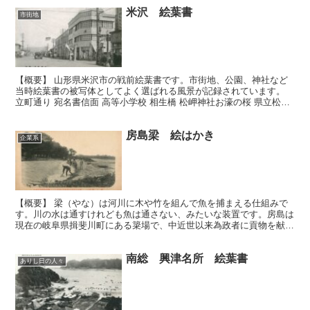
米沢 絵葉書
市街地
【概要】 山形県米沢市の戦前絵葉書です。市街地、公園、神社など
当時絵葉書の被写体としてよく選ばれる風景が記録されています。
立町通り 宛名書信面 高等小学校 相生橋 松岬神社お濠の桜 県立松岬
神社 直江山城守の墓 別格官幣社上杉神社 県社白...
房島梁 絵はかき
企業系
【概要】 梁（やな）は河川に木や竹を組んで魚を捕まえる仕組みで
す。川の水は通すけれども魚は通さない、みたいな装置です。房島は
現在の岐阜県揖斐川町にある簗場で、中近世以来為政者に貢物を献上
してきた（その見返りに漁業権を得る）由緒ある土地です。...
南総 興津名所 絵葉書
ありし日の人々