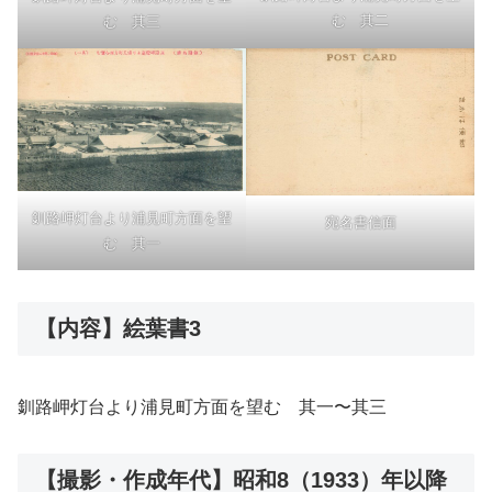
む 其二
む 其三
釧路岬灯台より浦見町方面を望
宛名書信面
む 其一
【内容】絵葉書3
釧路岬灯台より浦見町方面を望む 其一〜其三
【撮影・作成年代】昭和8（1933）年以降