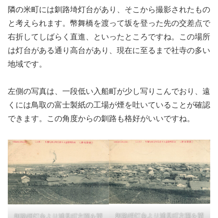
隣の米町には釧路埼灯台があり、そこから撮影されたもの
と考えられます。幣舞橋を渡って坂を登った先の交差点で
右折してしばらく直進、といったところですね。この場所
は灯台がある通り高台があり、現在に至るまで社寺の多い
地域です。
左側の写真は、一段低い入船町が少し写りこんでおり、遠
くには鳥取の富士製紙の工場が煙を吐いていることが確認
できます。この角度からの釧路も格好がいいですね。
釧路岬灯台より浦見町方面を望
釧路岬灯台より浦見町方面を望